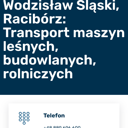
Wodzisław Śląski,
Racibórz:
Transport maszyn
leśnych,
budowlanych,
rolniczych
Telefon
+48 889 696 600