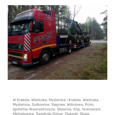
W Kraków, Wieliczka, Myślenice i Kraków, Wieliczka,
Myślenice, Sułkowice, Siepraw, Wiśniowa, Pcim,
Igołomia-Wawrzeńczyce, Skawina, Kłaj, Iwanowice,
Michałowice, Świątniki Górne, Zielonki, Skała,