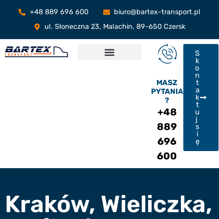
+48 889 696 600
biuro@bartex-transport.pl
ul. Słoneczna 23, Malachin, 89-650 Czersk
S
k
o
n
MASZ
t
a
PYTANIA
k
?
t
+48
u
j
889
s
i
696
ę
600
Kraków, Wieliczka,